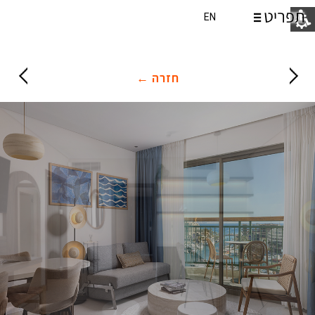
EN
חזרה ←