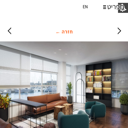
EN
חזרה ←