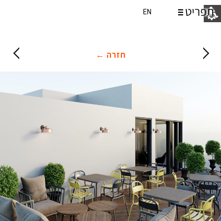
EN
חזרה ←