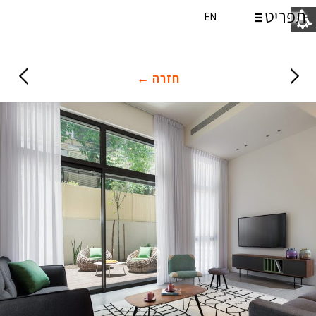
EN
חזרה ←