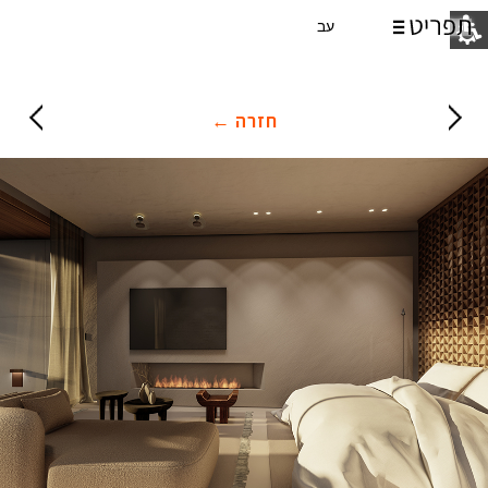
עב
חזרה ←